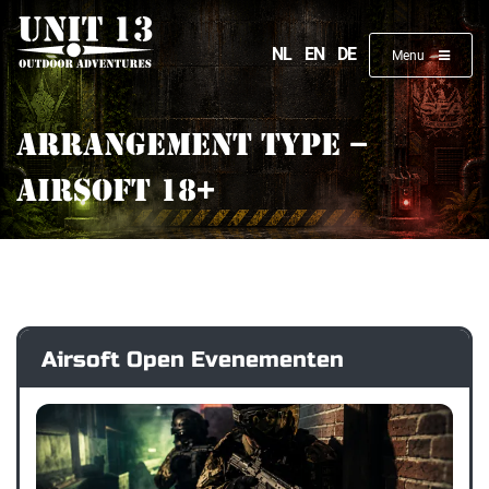
COMBI EVENTS
NL
EN
DE
Menu
ARCHERY TAG
ARRANGEMENT TYPE –
BOOGSCHIETEN
AIRSOFT 18+
Airsoft Open Evenementen