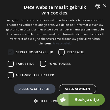
×
Deze website maakt gebruik
van cookies.
VOLG ONS OP FACEBOOK
We gebruiken cookies om inhoud en advertenties te personaliseren
DUTCH
en om ons verkeer te analyseren. We delen ook informatie over uw
gebruik van onze site met onze advertentie- en analysepartners, die
ENGELS
deze kunnen combineren met andere informatie die u aan hen heeft
verstrekt of die zij hebben verzameld door uw gebruik van hun
DUITS
diensten.
Privacybeleid
STRIKT NOODZAKELIJK
PRESTATIE
TARGETING
FUNCTIONEEL
Copyright © 2009 - 2026 - ALL EXPLICIT RIGHTS
RESERVED to © Unit 13 Enterprises
NIET-GECLASSIFICEERD
Copyright © Copy claim on the name and logo Unit 13
shop or anything else on the website
ALLES ACCEPTEREN
ALLES AFWIJZEN
DETAILS WEERGEVEN