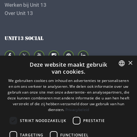
Werken bij Unit 13
Over Unit 13
UNIT13 SOCIAL
×
Deze website maakt gebruik
van cookies.
VOLG ONS OP FACEBOOK
We gebruiken cookies om inhoud en advertenties te personaliseren
DUTCH
en om ons verkeer te analyseren. We delen ook informatie over uw
gebruik van onze site met onze advertentie- en analysepartners, die
ENGELS
deze kunnen combineren met andere informatie die u aan hen heeft
verstrekt of die zij hebben verzameld door uw gebruik van hun
DUITS
diensten.
Privacybeleid
STRIKT NOODZAKELIJK
PRESTATIE
TARGETING
FUNCTIONEEL
Copyright © 2009 - 2026 - ALL EXPLICIT RIGHTS