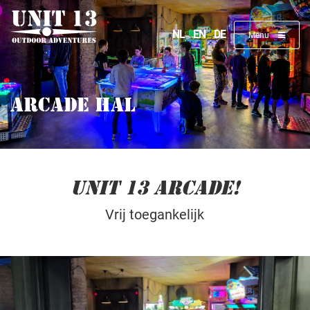
ESCAPE ROOM
NL
EN
DE
COMBI EVENTS
Menu
ARCHERY TAG
ARCADE HAL
BOOGSCHIETEN
UNIT 13 ARCADE!
Vrij toegankelijk